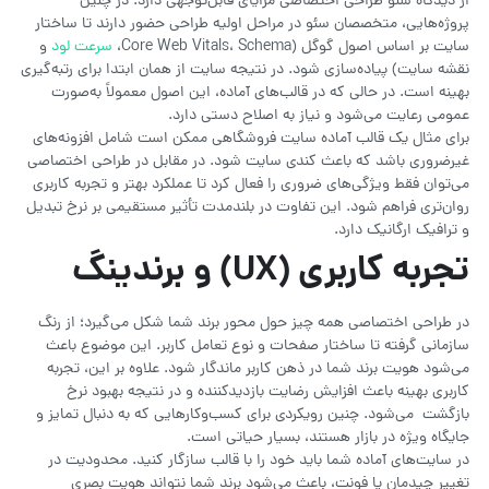
از دیدگاه سئو طراحی اختصاصی مزایای قابل‌توجهی دارد. در چنین
پروژه‌هایی، متخصصان سئو در مراحل اولیه طراحی حضور دارند تا ساختار
سایت بر اساس اصول گوگل (Core Web Vitals، Schema،
سرعت لود
و
نقشه سایت) پیاده‌سازی شود. در نتیجه سایت از همان ابتدا برای رتبه‌گیری
بهینه است. در حالی که در قالب‌های آماده، این اصول معمولاً به‌صورت
عمومی رعایت می‌شود و نیاز به اصلاح دستی دارد.
برای مثال یک قالب آماده سایت فروشگاهی ممکن است شامل افزونه‌های
غیرضروری باشد که باعث کندی سایت شود. در مقابل در طراحی اختصاصی
می‌توان فقط ویژگی‌های ضروری را فعال کرد تا عملکرد بهتر و تجربه کاربری
روان‌تری فراهم شود. این تفاوت در بلندمدت تأثیر مستقیمی بر نرخ تبدیل
و ترافیک ارگانیک دارد.
تجربه کاربری
(UX)
و برندینگ
در طراحی اختصاصی همه چیز حول محور برند شما شکل می‌گیرد؛ از رنگ
سازمانی گرفته تا ساختار صفحات و نوع تعامل کاربر. این موضوع باعث
می‌شود هویت برند شما در ذهن کاربر ماندگار شود. علاوه بر این، تجربه
کاربری بهینه باعث افزایش رضایت بازدیدکننده و در نتیجه بهبود نرخ
بازگشت می‌شود. چنین رویکردی برای کسب‌وکارهایی که به دنبال تمایز و
جایگاه ویژه در بازار هستند، بسیار حیاتی است.
در سایت‌های آماده شما باید خود را با قالب سازگار کنید. محدودیت در
تغییر چیدمان یا فونت، باعث می‌شود برند شما نتواند هویت بصری