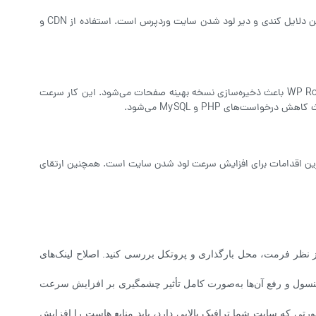
اگر سایت بازدید بالایی داشته باشد اما منابع هاست کافی نباشد، CPU و RAM به‌سرعت پر شده و سرعت سایت افت می‌کند. این موضوع یکی از مهم‌ترین دلایل کندی و دیر لود شدن سایت وردپرس است. استفاده از CDN و
بدون وجود کش سایت مجبور است هر بار همه داده‌ها را از نو پردازش کند. استفاده از افزونه افزایش سرعت لود سایت مثل LiteSpeed Cache یا WP Rocket باعث ذخیره‌سازی نسخه بهینه صفحات می‌شود. این کار سرعت
های PHP و MySQL می‌شود.
زش دارند و استفاده از آن‌ها باعث تأخیر در بارگذاری سایت می‌شود. ارتقا به PHP 8.1 یا 8.2 یکی از ضروری‌ترین اقدامات برای افزایش سرعت لود شدن سایت است. همچنین ارتقای
ا از نظر فرمت، محل بارگذاری و پروتکل بررسی کنید. اصلاح لینک‌های
فحه استفاده کنید. بررسی خطاهای کنسول و رفع آن‌ها به‌صورت کامل تأثیر چشمگیری بر افزایش سرعت
تی که سایت شما ترافیک بالایی دارد، باید منابع هاست را افزایش