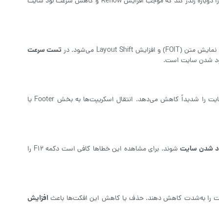
عرض داشته باشد؛ ولی در المنتور آن را به ۱۰ پیکسل کاهش داده‌اید. این کار باعث می‌شود مرورگر ابتدا عنصر را با اندازه واقعی بارگذاری کند و سپس آن را دوباره رندر کند که موجب افزایش Reflow و کاهش سرعت لود سایت
تست سرعت
قرار گرفتن جاوا اسکریپت در بخش Header باعث می‌شود مرورگر پیش از نمایش محتوا، ابتدا کدهای JS را لود و اجرا کند. این فرایند سرعت لود سایت را شدیداً کاهش می‌دهد. انتقال اسکریپت‌ها به بخش Footer یا
ود شدن سایت
شوند. برای مشاهده این خطاها کافی است دکمه F12 را
افزایش