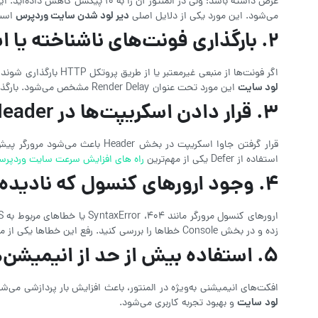
دیر لود شدن سایت وردپرس
می‌شود. این مورد یکی از دلایل اصلی
است
۲
.
بارگذاری فونت‌های ناشناخته یا اس
اگر فونت‌ها از منبعی غیرمعتبر یا از طریق پروتکل HTTP بارگذاری شوند، مرورگر برای نمایش آن‌ها با تأخیر مواجه می‌شود. این موضوع سبب افزایش زمان نمایش متن (FOIT) و افزایش Layout Shift می‌شود. در
لود سایت
این مورد تحت عنوان Render Delay مشخص می‌شود. بارگذاری فونت از CDN معتبر و استفاده از WOFF2 بهترین روش برای افزایش سرعت لود شدن سایت است.
۳
.
قرار دادن اسکریپت‌ها در
Header
استفاده از Defer یکی از مهم‌ترین
راه های افزایش سرعت سایت وردپرس
۴
.
وجود ارورهای کنسول که نادیده 
ارورهای کنسول مرورگر مانند 404، SyntaxError یا خطاهای مربوط به CORS می‌توانند اجرای درست سایر اسکریپت‌ها را مختل کنند و باعث
زده و در بخش Console خطاها را بررسی کنید. رفع این خطاها یکی از مهم‌ترین
۵
.
استفاده بیش از حد از انیمیشن‌ه
افکت‌های انیمیشنی به‌ویژه در المنتور، باعث افزایش بار پردازشی می‌شوند. این افکت‌ها برای GPU سنگین هستند و در موبایل می‌توانند سرعت لود سایت را ب
لود
سایت
و بهبود تجربه کاربری می‌شود.