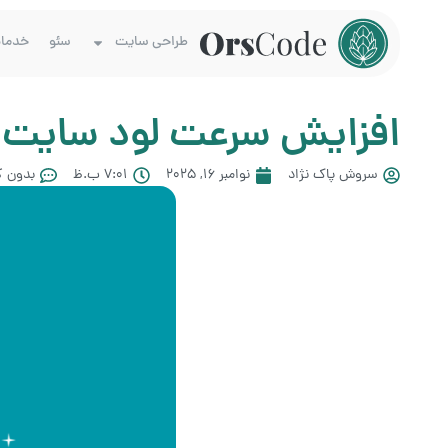
طراحی سایت
سئو
خدما
افزایش سرعت لود سایت : 8 مشکل پنهان که سرعت را نابود می‌
سروش پاک نژاد
نوامبر 16, 2025
7:01 ب.ظ
بدون ک